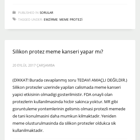
PUBLISHED IN
SORULAR
TAGGED UNDER:
EMZIRME
,
MEME PROTEZI
Silikon protez meme kanseri yapar mı?
20 EYLÜL 2017 ÇARŞAMBA
(DİKKAT! Burada cevaplanmış soru TEDAVİ AMAÇLI DEĞİLDİR.)
Silikon protezler uzerinde yapilan calismada meme kanseri
yapici etkisinin olmadigi gosterilmistir. FDA onayli olan
protezlerin kullanilmasinda hicbir sakinca yoktur. MR gibi
goruntuleme yontemlerinin gelismis olmasi protezli memede
de tani konulmasini daha mumkun kilmaktadir. Yeniden
meme olusturulmasinda da silikon protezler oldukca sik
kullanilmaktadir.