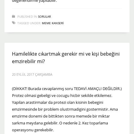
degerlendirme yapilabilir.
PUBLISHED IN
SORULAR
TAGGED UNDER:
MEME KANSERI
Hamilelikte cıkartmak gerekir mi ve kişi bebeğini
emzirebilir mi?
20 EYLÜL 2017 ÇARŞAMBA
(DİKKAT! Burada cevaplanmış soru TEDAVİ AMAÇLI DEĞİLDİR.)
Protez olmasi gebeligi ve cocugu hicbir sekilde etkilemez.
Yapilan arastirmalar da protezi olan kisinin bebegini
emzirmesinde bir problem olustrmadigini gostermistir. Ama
emzirme donemi de bittikten sonra memede bir miktar
sarkma meydana gelebilir. O nedenle 2. Kez toparlama
operasyonu gerekebilir.