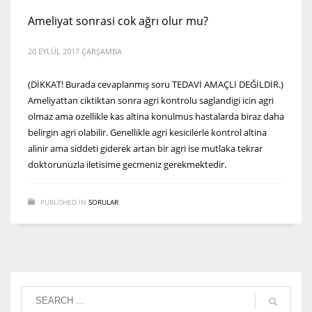
Ameliyat sonrasi cok ağrı olur mu?
20 EYLÜL 2017 ÇARŞAMBA
(DİKKAT! Burada cevaplanmış soru TEDAVİ AMAÇLI DEĞİLDİR.)
Ameliyattan ciktiktan sonra agri kontrolu saglandigi icin agri
olmaz ama ozellikle kas altina konulmus hastalarda biraz daha
belirgin agri olabilir. Genellikle agri kesicilerle kontrol altina
alinir ama siddeti giderek artan bir agri ise mutlaka tekrar
doktorunuzla iletisime gecmeniz gerekmektedir.
PUBLISHED IN
SORULAR