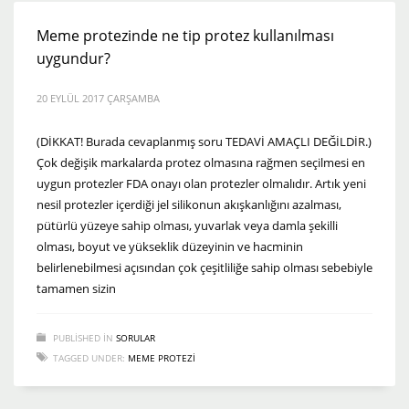
Meme protezinde ne tip protez kullanılması
uygundur?
20 EYLÜL 2017 ÇARŞAMBA
(DİKKAT! Burada cevaplanmış soru TEDAVİ AMAÇLI DEĞİLDİR.)
Çok değişik markalarda protez olmasına rağmen seçilmesi en
uygun protezler FDA onayı olan protezler olmalıdır. Artık yeni
nesil protezler içerdiği jel silikonun akışkanlığını azalması,
pütürlü yüzeye sahip olması, yuvarlak veya damla şekilli
olması, boyut ve yükseklik düzeyinin ve hacminin
belirlenebilmesi açısından çok çeşitliliğe sahip olması sebebiyle
tamamen sizin
PUBLISHED IN
SORULAR
TAGGED UNDER:
MEME PROTEZI