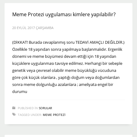
Meme Protezi uygulaması kimlere yapılabilir?
20 EYLÜL 2017 ÇARŞAMBA
(DİKKAT! Burada cevaplanmış soru TEDAVİ AMAÇLI DEĞİLDİR.)
Özellikle 18 yaşından sonra yapılmaya başlanmalıdır. Ergenlik
dönemi ve meme büyümesi devam ettiği için 18 yaşından
küçüklere uygulanması tavsiye edilmez. Herhangi bir sebeple
genetik veya çevresel olabilir meme büyüklüğü vücuduna
göre çok küçük olanlara , yaptığı doğum veya doğumlardan
sonra meme dolgunluğu azalanlara ; ameliyata engel bir
durumu
PUBLISHED IN
SORULAR
TAGGED UNDER:
MEME PROTEZI