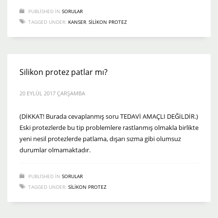
PUBLISHED IN
SORULAR
TAGGED UNDER:
KANSER
,
SILIKON PROTEZ
Silikon protez patlar mı?
20 EYLÜL 2017 ÇARŞAMBA
(DİKKAT! Burada cevaplanmış soru TEDAVİ AMAÇLI DEĞİLDİR.)
Eski protezlerde bu tip problemlere rastlanmış olmakla birlikte
yeni nesil protezlerde patlama, dışarı sızma gibi olumsuz
durumlar olmamaktadır.
PUBLISHED IN
SORULAR
TAGGED UNDER:
SILIKON PROTEZ