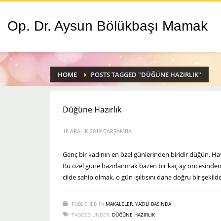
Op. Dr. Aysun Bölükbaşı Mamak
HOME
POSTS TAGGED "DÜĞÜNE HAZIRLIK"
Düğüne Hazırlık
18 ARALIK 2019 ÇARŞAMBA
Genç bir kadının en özel günlerinden biridir düğün. Hay
Bu özel güne hazırlanmak bazen bir kaç ay öncesinden baş
cilde sahip olmak, o gün ışıltısını daha doğru bir şekild
PUBLISHED IN
MAKALELER
,
YAZILI BASINDA
TAGGED UNDER:
DÜĞÜNE HAZIRLIK