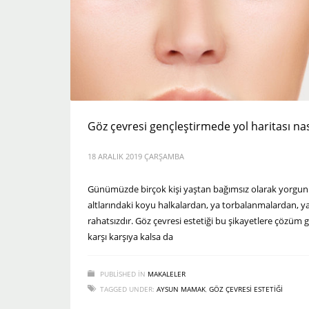
Göz çevresi gençleştirmede yol haritası nas
18 ARALIK 2019 ÇARŞAMBA
Günümüzde birçok kişi yaştan bağımsız olarak yorgu
altlarındaki koyu halkalardan, ya torbalanmalardan, 
rahatsızdır. Göz çevresi estetiği bu şikayetlere çözüm 
karşı karşıya kalsa da
PUBLISHED IN
MAKALELER
TAGGED UNDER:
AYSUN MAMAK
,
GÖZ ÇEVRESI ESTETIĞI